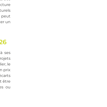
cture
urels
t peut
cer un
26
à ses
rojets
er, le
n prix
écarts
t être
es ou