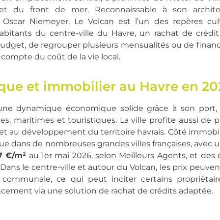
et du front de mer. Reconnaissable à son archite
Oscar Niemeyer, Le Volcan est l’un des repères cult
habitants du centre-ville du Havre, un rachat de crédi
budget, de regrouper plusieurs mensualités ou de finan
compte du coût de la vie local.
ue et immobilier au Havre en 20
une dynamique économique solide grâce à son port, 
lles, maritimes et touristiques. La ville profite aussi de p
e et au développement du territoire havrais. Côté immobili
ue dans de nombreuses grandes villes françaises, avec u
7 €/m²
au 1er mai 2026, selon Meilleurs Agents, et des 
 Dans le centre-ville et autour du Volcan, les prix peuven
communale, ce qui peut inciter certains propriétair
ncement via une solution de rachat de crédits adaptée.