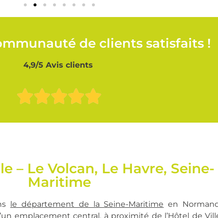
mmunauté de clients satisfaits !
4,9/5 Avis clients
le – Le Volcan, Le Havre, Seine-
Maritime
ans
le département de la Seine-Maritime
en Normandi
’un emplacement central, à proximité de l’Hôtel de Vill