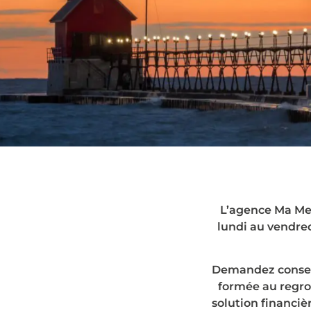
Le rachat 
a
L’agence Ma Men
lundi au vendred
Demandez conseil
formée au regro
solution financiè