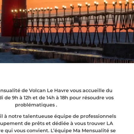
de crédits Volcan Le Hav
gence ou chez vous !
sualité de Volcan Le Havre vous accueille du
i de 9h à 12h et de 14h à 18h pour résoudre vos
problématiques .
 à notre talentueuse équipe de professionnels
upement de prêts et dédiée à vous trouver LA
re qui vous convient. L’équipe Ma Mensualité se