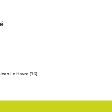
té
lcan Le Havre (76)