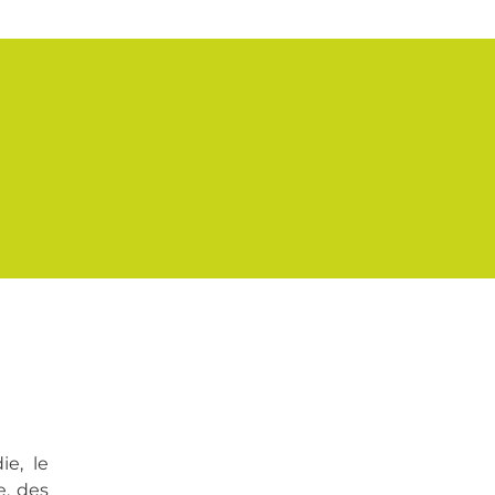
e, le
e, des