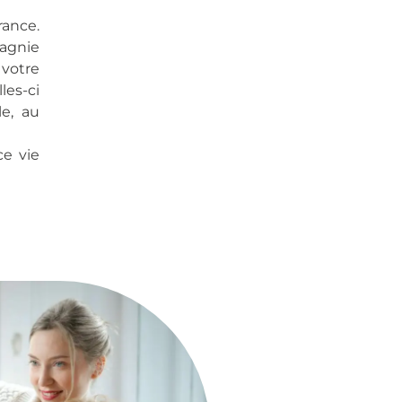
rance.
agnie
 votre
les-ci
e, au
ce vie