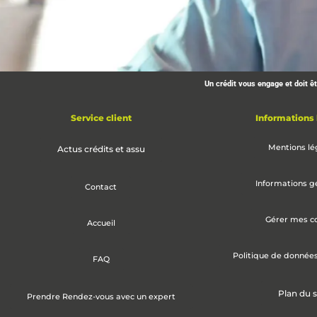
Un crédit vous engage et doit 
Découvrez no
Service client
Informations 
assuran
Mentions lé
Actus crédits et assu
Informations g
Contact
Simulation 
Gérer mes c
Accueil
Politique de donnée
FAQ
Plan du s
Prendre Rendez-vous avec un expert