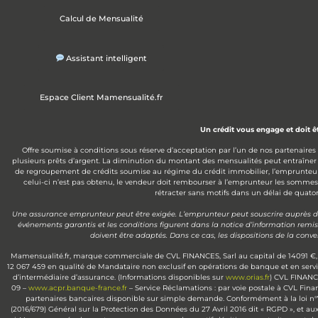
Calcul de Mensualité
Assistant intelligent
Espace Client Mamensualité.fr
Un crédit vous engage et doit 
Offre soumise à conditions sous réserve d’acceptation par l’un de nos partenaires
plusieurs prêts d’argent. La diminution du montant des mensualités peut entraîner
de regroupement de crédits soumise au régime du crédit immobilier, l’emprunteur disp
celui-ci n’est pas obtenu, le vendeur doit rembourser à l’emprunteur les somme
rétracter sans motifs dans un délai de quatorz
Une assurance emprunteur peut être exigée. L’emprunteur peut souscrire auprès de l
événements garantis et les conditions figurent dans la notice d’information remi
doivent être adaptés. Dans ce cas, les dispositions de la con
Mamensualité.fr, marque commerciale de CVL FINANCES, Sarl au capital de 14091 €, 
12 067 459 en qualité de Mandataire non exclusif en opérations de banque et en serv
d’intermédiaire d’assurance. (Informations disponibles sur
www.orias.fr
) CVL FINANCE
09 –
www.acpr.banque-france.fr
– Service Réclamations : par voie postale à CVL Fin
partenaires bancaires disponible sur simple demande. Conformément à la loi n°78-1
(2016/679) Général sur la Protection des Données du 27 Avril 2016 dit « RGPD », et aux