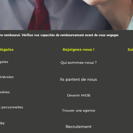
être remboursé. Vérifiez vos capacités de remboursement avant de vous engager.
s placements
légales
Rejoignez-nous !
Su
ce vie
gales
Qui sommes-nous ?
énérales
Ils parlent de nous
gratuite
ookies
Devenir MIOB
s personnelles
Trouver une agence
ite
Recrutement