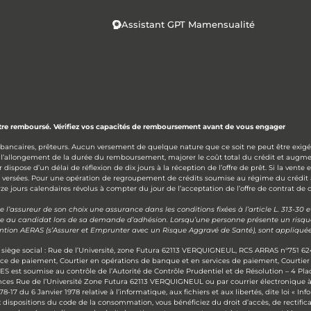
Assistant GPT Mamensualité
être remboursé. Vérifiez vos capacités de remboursement avant de vous engager
 bancaires, prêteurs. Aucun versement de quelque nature que ce soit ne peut être exigé 
 l’allongement de la durée du remboursement, majorer le coût total du crédit et augme
ose d’un délai de réflexion de dix jours à la réception de l’offre de prêt. Si la vente 
s versées. Pour une opération de regroupement de crédits soumise au régime du crédit
e jours calendaires révolus à compter du jour de l’acceptation de l’offre de contrat de c
’assureur de son choix une assurance dans les conditions fixées à l’article L. 313-30
se au candidat lors de sa demande d’adhésion. Lorsqu’une personne présente un risque a
vention AERAS (s’Assurer et Emprunter avec un Risque Aggravé de Santé), sont appliquée
siège social : Rue de l’Université, zone Futura 62113 VERQUIGNEUL, RCS ARRAS n°751 62
ice de paiement, Courtier en opérations de banque et en services de paiement, Courtie
S est soumise au contrôle de l’Autorité de Contrôle Prudentiel et de Résolution – 4 P
ances Rue de l’Université Zone Futura 62113 VERQUIGNEUL ou par courrier électronique 
7 du 6 Janvier 1978 relative à l’informatique, aux fichiers et aux libertés, dite loi « I
 dispositions du code de la consommation, vous bénéficiez du droit d’accès, de rectificat