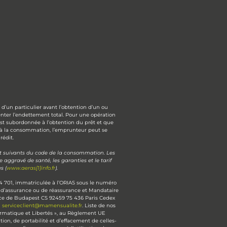
d’un particulier avant l’obtention d’un ou
nter l’endettement total. Pour une opération
est subordonnée à l’obtention du prêt et que
 à la consommation, l’emprunteur peut se
rédit.
 et suivants du code de la consommation. Les
ggravé de santé, les garanties et le tarif
s (
www.aeras[1]info.fr
).
4 701, immatriculée à l’ORIAS sous le numéro
r d’assurance ou de réassurance et Mandataire
lace de Budapest CS 92459 75 436 Paris Cedex
à
serviceclient@mamensualite.fr
. Liste de nos
nformatique et Libertés », au Règlement UE
ion, de portabilité et d’effacement de celles-