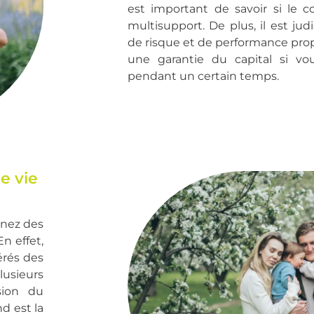
est important de savoir si le 
multisupport. De plus, il est ju
de risque et de performance prop
une garantie du capital si vo
pendant un certain temps.
e vie
gnez des
n effet,
érés des
plusieurs
sion du
d est la