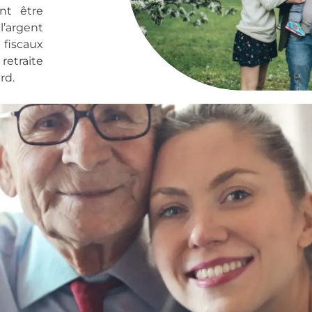
nt être
l’argent
fiscaux
 retraite
ard.