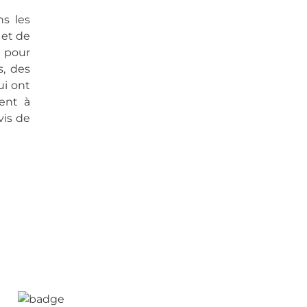
ns les
 et de
s pour
s, des
ui ont
ent à
vis de