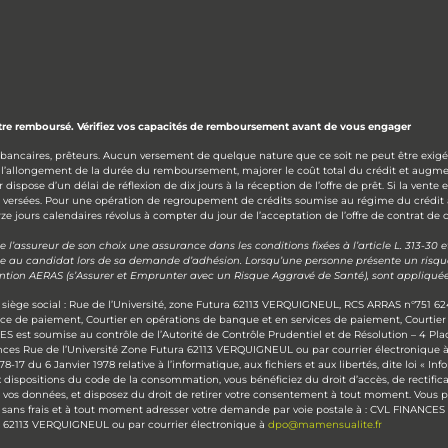
être remboursé. Vérifiez vos capacités de remboursement avant de vous engager
 bancaires, prêteurs. Aucun versement de quelque nature que ce soit ne peut être exigé 
 l’allongement de la durée du remboursement, majorer le coût total du crédit et augme
ose d’un délai de réflexion de dix jours à la réception de l’offre de prêt. Si la vente 
s versées. Pour une opération de regroupement de crédits soumise au régime du crédit
e jours calendaires révolus à compter du jour de l’acceptation de l’offre de contrat de c
’assureur de son choix une assurance dans les conditions fixées à l’article L. 313-30
se au candidat lors de sa demande d’adhésion. Lorsqu’une personne présente un risque a
vention AERAS (s’Assurer et Emprunter avec un Risque Aggravé de Santé), sont appliquée
siège social : Rue de l’Université, zone Futura 62113 VERQUIGNEUL, RCS ARRAS n°751 62
ice de paiement, Courtier en opérations de banque et en services de paiement, Courtie
S est soumise au contrôle de l’Autorité de Contrôle Prudentiel et de Résolution – 4 P
ances Rue de l’Université Zone Futura 62113 VERQUIGNEUL ou par courrier électronique 
7 du 6 Janvier 1978 relative à l’informatique, aux fichiers et aux libertés, dite loi « I
 dispositions du code de la consommation, vous bénéficiez du droit d’accès, de rectificat
vos données, et disposez du droit de retirer votre consentement à tout moment. Vous pou
sans frais et à tout moment adresser votre demande par voie postale à : CVL FINANCES – 
ra 62113 VERQUIGNEUL ou par courrier électronique à
dpo@mamensualite.fr