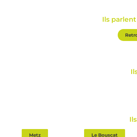
Ils parlen
Retr
I
Il
Metz
Le Bouscat