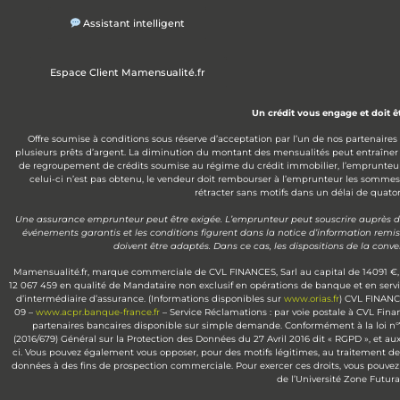
Assistant intelligent
Espace Client Mamensualité.fr
Un crédit vous engage et doit 
Offre soumise à conditions sous réserve d’acceptation par l’un de nos partenaires
plusieurs prêts d’argent. La diminution du montant des mensualités peut entraîner
de regroupement de crédits soumise au régime du crédit immobilier, l’emprunteur disp
celui-ci n’est pas obtenu, le vendeur doit rembourser à l’emprunteur les somme
rétracter sans motifs dans un délai de quatorz
Une assurance emprunteur peut être exigée. L’emprunteur peut souscrire auprès de l
événements garantis et les conditions figurent dans la notice d’information remi
doivent être adaptés. Dans ce cas, les dispositions de la con
Mamensualité.fr, marque commerciale de CVL FINANCES, Sarl au capital de 14091 €, 
12 067 459 en qualité de Mandataire non exclusif en opérations de banque et en serv
d’intermédiaire d’assurance. (Informations disponibles sur
www.orias.fr
) CVL FINANCE
09 –
www.acpr.banque-france.fr
– Service Réclamations : par voie postale à CVL Fin
partenaires bancaires disponible sur simple demande. Conformément à la loi n°78-1
(2016/679) Général sur la Protection des Données du 27 Avril 2016 dit « RGPD », et aux
ci. Vous pouvez également vous opposer, pour des motifs légitimes, au traitement de 
données à des fins de prospection commerciale. Pour exercer ces droits, vous pouvez 
de l’Université Zone Futu