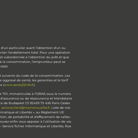
d’un particulier avant l’obtention d’un ou
nter l’endettement total. Pour une opération
est subordonnée à l’obtention du prêt et que
 à la consommation, l’emprunteur peut se
rédit.
 et suivants du code de la consommation. Les
ggravé de santé, les garanties et le tarif
s (
www.aeras[1]info.fr
).
4 701, immatriculée à l’ORIAS sous le numéro
r d’assurance ou de réassurance et Mandataire
lace de Budapest CS 92459 75 436 Paris Cedex
à
serviceclient@mamensualite.fr
. Liste de nos
nformatique et Libertés », au Règlement UE
ion, de portabilité et d’effacement de celles-
vez enfin vous opposer à l’utilisation de vos
Service fichier Informatique et Libertés, Rue