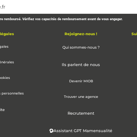
être remboursé. Vérifiez vos capacités de remboursement avant de vous engager.
légales
Rejoignez-nous !
Su
gales
Qui sommes-nous ?
énérales
Ils parlent de nous
ookies
Devenir MIOB
s personnelles
Trouver une agence
ite
Recrutement
Assistant GPT Mamensualité