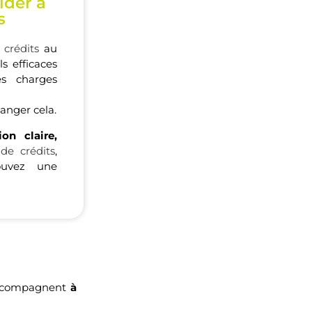
ider à
s
s
crédits
au
ls efficaces
s charges
anger cela.
on claire,
 de crédits
,
ouvez une
 accompagnent
à