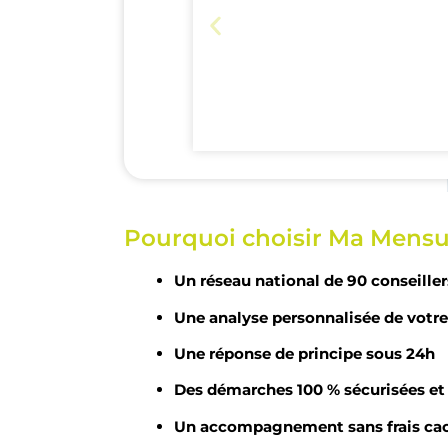
Crédit à la consommation
Pourquoi choisir Ma Mensua
Faites face à une dépense
imprévue ou financez un
Un réseau national de 90 conseiller
projet personnel. Ce crédit
est rapide, souple et
Une analyse personnalisée de votre
accessible.
Une réponse de principe sous 24h
Des démarches 100 % sécurisées et 
Un accompagnement sans frais ca