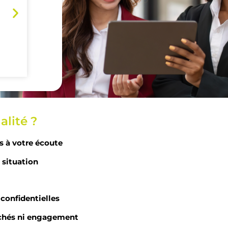
Prêt personnel
As
lité ?
Profitez d'un financement
Ré
sans justificatif d'usage. Vous
assu
s à votre écoute
réalisez vos projets en toute
liberté, avec des mensualités
gara
 situation
adpatées
confidentielles
chés ni engagement