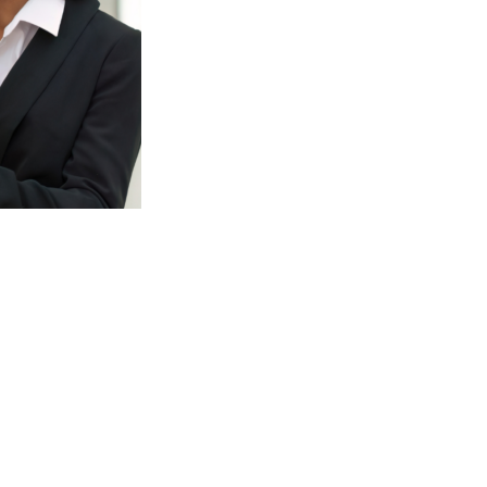
surance emprunteur
Mutuelle santé
duisez le coût de votre
Trouvez la couverture s
rance de prêt. Comparez
qui vous correspond
et changez pour des
Bénéficiez d'un bon
nties équivalentes, voire
remboursement, tout 
supérieures
maîtrisant votre budg