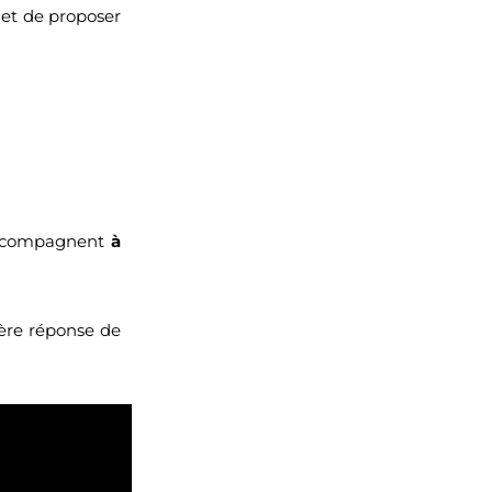
met de proposer
 accompagnent
à
ière réponse de