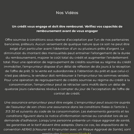
Nos Vidéos
Un crédit vous engage et doit être remboursé. Vérifiez vos capacités de
remboursement avant de vous engager
Offre soumise à conditions sous réserve d’acceptation par l’un de nos partenaires
bancaires, prêteurs. Aucun versement de quelque nature que ce soit ne peut être
exigé d’un particulier avant l’obtention d’un ou plusieurs prêts d’argent. La
diminution du montant des mensualités peut entraîner l’allongement de la durée
du remboursement, majorer le coût total du crédit et augmenter l’endettement
total. Pour une opération de regroupement de crédits soumise au régime du crédit
immobilier, l’emprunteur dispose d’un délai de réflexion de dix jours à la réception
de l’offre de prêt. Si la vente est subordonnée à l’obtention du prêt et que celui-ci
n’est pas obtenu, le vendeur doit rembourser à l’emprunteur les sommes versées.
Pour une opération de regroupement de crédits soumise au régime du crédit à la
consommation, l’emprunteur peut se rétracter sans motifs dans un délai de
quatorze jours calendaires révolus à compter du jour de l’acceptation de l’offre de
contrat de crédit.
Une assurance emprunteur peut être exigée. L’emprunteur peut souscrire auprès
de l’assureur de son choix une assurance dans les conditions fixées à l’article L.
313-30 et suivants du code de la consommation. Les événements garantis et les
conditions figurent dans la notice d’information remise au candidat lors de sa
demande d’adhésion. Lorsqu’une personne présente un risque aggravé de santé,
les garanties et le tarif doivent être adaptés. Dans ce cas, les dispositions de la
convention AERAS (s’Assurer et Emprunter avec un Risque Aggravé de Santé), sont
appliquées (
www.aeras[1]info.fr
).