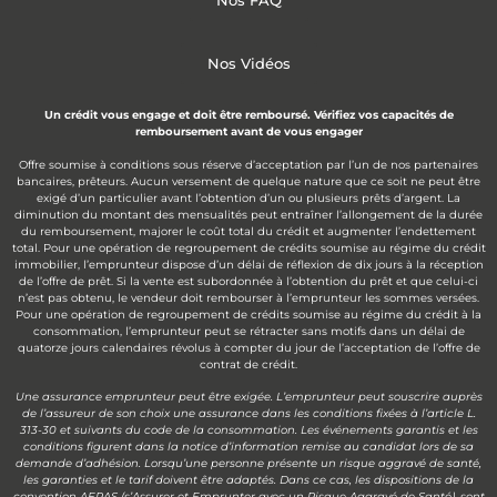
Nos FAQ
Nos Vidéos
Un crédit vous engage et doit être remboursé. Vérifiez vos capacités de
remboursement avant de vous engager
Offre soumise à conditions sous réserve d’acceptation par l’un de nos partenaires
bancaires, prêteurs. Aucun versement de quelque nature que ce soit ne peut être
exigé d’un particulier avant l’obtention d’un ou plusieurs prêts d’argent. La
diminution du montant des mensualités peut entraîner l’allongement de la durée
du remboursement, majorer le coût total du crédit et augmenter l’endettement
total. Pour une opération de regroupement de crédits soumise au régime du crédit
immobilier, l’emprunteur dispose d’un délai de réflexion de dix jours à la réception
de l’offre de prêt. Si la vente est subordonnée à l’obtention du prêt et que celui-ci
n’est pas obtenu, le vendeur doit rembourser à l’emprunteur les sommes versées.
Pour une opération de regroupement de crédits soumise au régime du crédit à la
consommation, l’emprunteur peut se rétracter sans motifs dans un délai de
quatorze jours calendaires révolus à compter du jour de l’acceptation de l’offre de
contrat de crédit.
Une assurance emprunteur peut être exigée. L’emprunteur peut souscrire auprès
de l’assureur de son choix une assurance dans les conditions fixées à l’article L.
313-30 et suivants du code de la consommation. Les événements garantis et les
conditions figurent dans la notice d’information remise au candidat lors de sa
demande d’adhésion. Lorsqu’une personne présente un risque aggravé de santé,
les garanties et le tarif doivent être adaptés. Dans ce cas, les dispositions de la
convention AERAS (s’Assurer et Emprunter avec un Risque Aggravé de Santé), sont