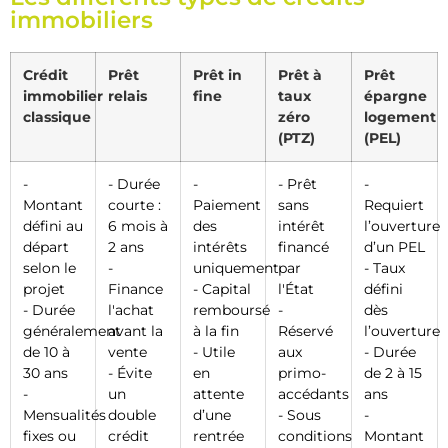
immobiliers
Crédit
Prêt
Prêt in
Prêt à
Prêt
immobilier
relais
fine
taux
épargne
classique
zéro
logement
(PTZ)
(PEL)
-
- Durée
-
- Prêt
-
Montant
courte :
Paiement
sans
Requiert
défini au
6 mois à
des
intérêt
l’ouverture
départ
2 ans
intérêts
financé
d’un PEL
selon le
-
uniquement
par
- Taux
projet
Finance
- Capital
l'État
défini
- Durée
l'achat
remboursé
-
dès
généralement
avant la
à la fin
Réservé
l’ouverture
de 10 à
vente
- Utile
aux
- Durée
30 ans
- Évite
en
primo-
de 2 à 15
-
un
attente
accédants
ans
Mensualités
double
d’une
- Sous
-
fixes ou
crédit
rentrée
conditions
Montant