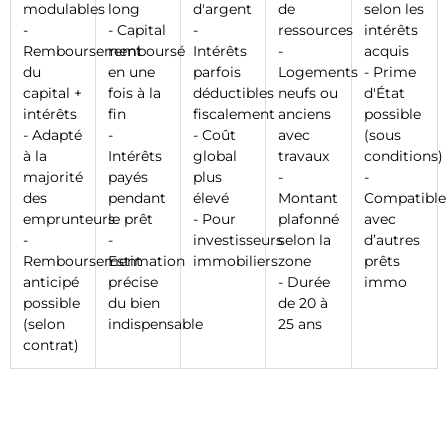
modulables
long
d'argent
de
selon les
-
- Capital
-
ressources
intérêts
Remboursement
remboursé
Intérêts
-
acquis
du
en une
parfois
Logements
- Prime
capital +
fois à la
déductibles
neufs ou
d'État
intérêts
fin
fiscalement
anciens
possible
- Adapté
-
- Coût
avec
(sous
à la
Intérêts
global
travaux
conditions)
majorité
payés
plus
-
-
des
pendant
élevé
Montant
Compatible
emprunteurs
le prêt
- Pour
plafonné
avec
-
-
investisseurs
selon la
d’autres
Remboursement
Estimation
immobiliers
zone
prêts
anticipé
précise
- Durée
immo
possible
du bien
de 20 à
(selon
indispensable
25 ans
contrat)