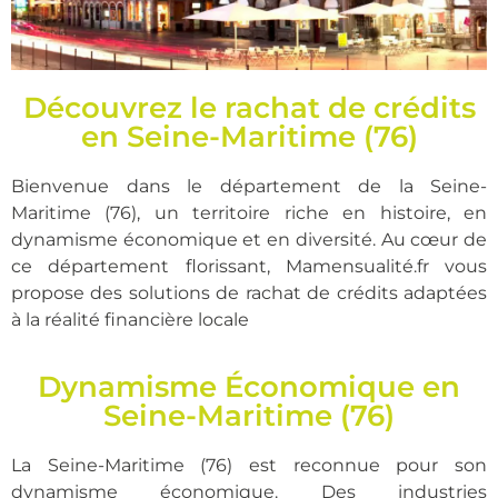
Découvrez le rachat de crédits
Le rachat de crédits
en Seine-Maritime (76)
en Seine-Maritime
en agence ou chez
Bienvenue dans le département de la Seine-
vous !
Maritime (76), un territoire riche en histoire, en
dynamisme économique et en diversité. Au cœur de
ce département florissant, Mamensualité.fr vous
propose des solutions de rachat de crédits adaptées
à la réalité financière locale
Dynamisme Économique en
Seine-Maritime (76)
La Seine-Maritime (76) est reconnue pour son
dynamisme économique. Des industries