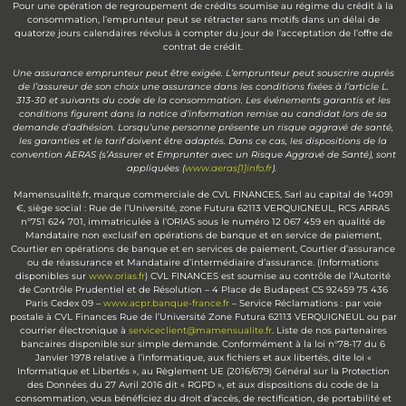
Pour une opération de regroupement de crédits soumise au régime du crédit à la
consommation, l’emprunteur peut se rétracter sans motifs dans un délai de
quatorze jours calendaires révolus à compter du jour de l’acceptation de l’offre de
contrat de crédit.
Une assurance emprunteur peut être exigée. L’emprunteur peut souscrire auprès
de l’assureur de son choix une assurance dans les conditions fixées à l’article L.
313-30 et suivants du code de la consommation. Les événements garantis et les
conditions figurent dans la notice d’information remise au candidat lors de sa
demande d’adhésion. Lorsqu’une personne présente un risque aggravé de santé,
les garanties et le tarif doivent être adaptés. Dans ce cas, les dispositions de la
convention AERAS (s’Assurer et Emprunter avec un Risque Aggravé de Santé), sont
appliquées (
www.aeras[1]info.fr
).
Mamensualité.fr, marque commerciale de CVL FINANCES, Sarl au capital de 14091
€, siège social : Rue de l’Université, zone Futura 62113 VERQUIGNEUL, RCS ARRAS
n°751 624 701, immatriculée à l’ORIAS sous le numéro 12 067 459 en qualité de
Mandataire non exclusif en opérations de banque et en service de paiement,
Courtier en opérations de banque et en services de paiement, Courtier d’assurance
ou de réassurance et Mandataire d’intermédiaire d’assurance. (Informations
disponibles sur
www.orias.fr
) CVL FINANCES est soumise au contrôle de l’Autorité
de Contrôle Prudentiel et de Résolution – 4 Place de Budapest CS 92459 75 436
Paris Cedex 09 –
www.acpr.banque-france.fr
– Service Réclamations : par voie
postale à CVL Finances Rue de l’Université Zone Futura 62113 VERQUIGNEUL ou par
courrier électronique à
serviceclient@mamensualite.fr
. Liste de nos partenaires
bancaires disponible sur simple demande. Conformément à la loi n°78-17 du 6
Janvier 1978 relative à l’informatique, aux fichiers et aux libertés, dite loi «
Informatique et Libertés », au Règlement UE (2016/679) Général sur la Protection
des Données du 27 Avril 2016 dit « RGPD », et aux dispositions du code de la
consommation, vous bénéficiez du droit d’accès, de rectification, de portabilité et