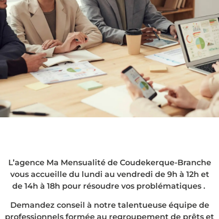
Le rachat de crédits
à Coudekerque-
Branche, en agence
L’agence Ma Mensualité de Coudekerque-Branche
ou chez vous !
vous accueille du lundi au vendredi de 9h à 12h et
de 14h à 18h pour résoudre vos problématiques .
Demandez conseil à notre talentueuse équipe de
professionnels formée au regroupement de prêts et