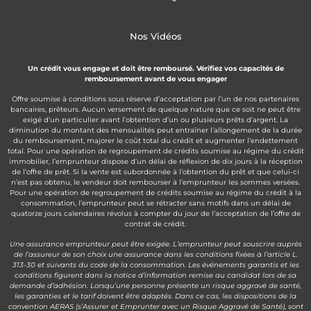
Nos Vidéos
Un crédit vous engage et doit être remboursé. Vérifiez vos capacités de
remboursement avant de vous engager
Offre soumise à conditions sous réserve d’acceptation par l’un de nos partenaires
bancaires, prêteurs. Aucun versement de quelque nature que ce soit ne peut être
exigé d’un particulier avant l’obtention d’un ou plusieurs prêts d’argent. La
diminution du montant des mensualités peut entraîner l’allongement de la durée
du remboursement, majorer le coût total du crédit et augmenter l’endettement
total. Pour une opération de regroupement de crédits soumise au régime du crédit
immobilier, l’emprunteur dispose d’un délai de réflexion de dix jours à la réception
de l’offre de prêt. Si la vente est subordonnée à l’obtention du prêt et que celui-ci
n’est pas obtenu, le vendeur doit rembourser à l’emprunteur les sommes versées.
Pour une opération de regroupement de crédits soumise au régime du crédit à la
consommation, l’emprunteur peut se rétracter sans motifs dans un délai de
quatorze jours calendaires révolus à compter du jour de l’acceptation de l’offre de
contrat de crédit.
Une assurance emprunteur peut être exigée. L’emprunteur peut souscrire auprès
de l’assureur de son choix une assurance dans les conditions fixées à l’article L.
313-30 et suivants du code de la consommation. Les événements garantis et les
conditions figurent dans la notice d’information remise au candidat lors de sa
demande d’adhésion. Lorsqu’une personne présente un risque aggravé de santé,
les garanties et le tarif doivent être adaptés. Dans ce cas, les dispositions de la
convention AERAS (s’Assurer et Emprunter avec un Risque Aggravé de Santé), sont