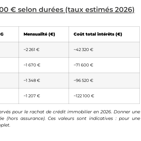
000 € selon durées (taux estimés 2026)
EG
Mensualité (€)
Coût total intérêts (€)
~2 261 €
~42 320 €
~1 670 €
~71 600 €
~1 348 €
~96 520 €
~1 207 €
~122 100 €
ervés pour le rachat de crédit immobilier en 2026. Donner une
e (hors assurance). Ces valeurs sont indicatives : pour une
plet.