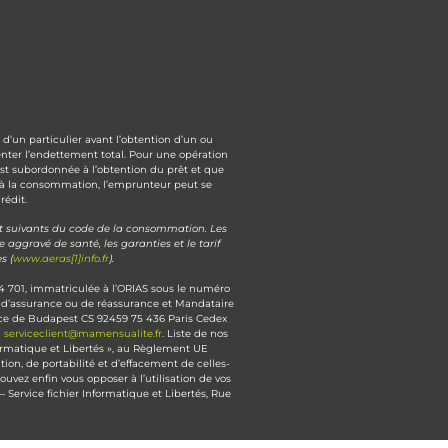
d’un particulier avant l’obtention d’un ou
nter l’endettement total. Pour une opération
est subordonnée à l’obtention du prêt et que
 à la consommation, l’emprunteur peut se
rédit.
 et suivants du code de la consommation. Les
ggravé de santé, les garanties et le tarif
s (
www.aeras[1]info.fr
).
4 701, immatriculée à l’ORIAS sous le numéro
r d’assurance ou de réassurance et Mandataire
lace de Budapest CS 92459 75 436 Paris Cedex
à
serviceclient@mamensualite.fr
. Liste de nos
nformatique et Libertés », au Règlement UE
ion, de portabilité et d’effacement de celles-
vez enfin vous opposer à l’utilisation de vos
Service fichier Informatique et Libertés, Rue