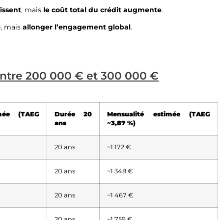
issent
, mais
le coût total du crédit augmente
.
e, mais
allonger l’engagement global
.
entre 200 000 € et 300 000 €
imée (TAEG
Durée 20
Mensualité estimée (TAEG
ans
~3,87 %)
20 ans
~1 172 €
20 ans
~1 348 €
20 ans
~1 467 €
20 ans
~1 759 €