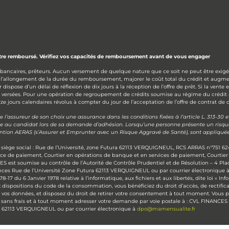
être remboursé. Vérifiez vos capacités de remboursement avant de vous engager
 bancaires, prêteurs. Aucun versement de quelque nature que ce soit ne peut être exigé 
 l’allongement de la durée du remboursement, majorer le coût total du crédit et augme
ose d’un délai de réflexion de dix jours à la réception de l’offre de prêt. Si la vente 
s versées. Pour une opération de regroupement de crédits soumise au régime du crédit
e jours calendaires révolus à compter du jour de l’acceptation de l’offre de contrat de c
’assureur de son choix une assurance dans les conditions fixées à l’article L. 313-30
se au candidat lors de sa demande d’adhésion. Lorsqu’une personne présente un risque a
vention AERAS (s’Assurer et Emprunter avec un Risque Aggravé de Santé), sont appliquée
siège social : Rue de l’Université, zone Futura 62113 VERQUIGNEUL, RCS ARRAS n°751 62
ice de paiement, Courtier en opérations de banque et en services de paiement, Courtie
S est soumise au contrôle de l’Autorité de Contrôle Prudentiel et de Résolution – 4 P
ances Rue de l’Université Zone Futura 62113 VERQUIGNEUL ou par courrier électronique 
7 du 6 Janvier 1978 relative à l’informatique, aux fichiers et aux libertés, dite loi « I
 dispositions du code de la consommation, vous bénéficiez du droit d’accès, de rectificat
vos données, et disposez du droit de retirer votre consentement à tout moment. Vous pou
sans frais et à tout moment adresser votre demande par voie postale à : CVL FINANCES – 
ra 62113 VERQUIGNEUL ou par courrier électronique à
dpo@mamensualite.fr