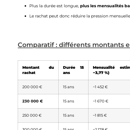
Plus la durée est longue,
plus les mensualités ba
Le rachat peut donc réduire la pression mensuell
Comparatif : différents montants 
Montant du
Durée 15
Mensualité est
rachat
ans
~3,77 %)
200 000 €
15 ans
~1 452 €
230 000 €
15 ans
~1 670 €
250 000 €
15 ans
~1 815 €
300 000 €
15 ans
~2 178 €