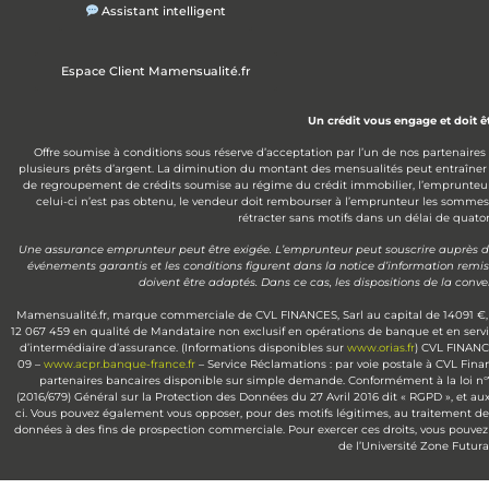
Assistant intelligent
Espace Client Mamensualité.fr
Un crédit vous engage et doit 
Offre soumise à conditions sous réserve d’acceptation par l’un de nos partenaires
plusieurs prêts d’argent. La diminution du montant des mensualités peut entraîner
de regroupement de crédits soumise au régime du crédit immobilier, l’emprunteur disp
celui-ci n’est pas obtenu, le vendeur doit rembourser à l’emprunteur les somme
rétracter sans motifs dans un délai de quatorz
Une assurance emprunteur peut être exigée. L’emprunteur peut souscrire auprès de l
événements garantis et les conditions figurent dans la notice d’information remi
doivent être adaptés. Dans ce cas, les dispositions de la con
Mamensualité.fr, marque commerciale de CVL FINANCES, Sarl au capital de 14091 €, 
12 067 459 en qualité de Mandataire non exclusif en opérations de banque et en serv
d’intermédiaire d’assurance. (Informations disponibles sur
www.orias.fr
) CVL FINANCE
09 –
www.acpr.banque-france.fr
– Service Réclamations : par voie postale à CVL Fin
partenaires bancaires disponible sur simple demande. Conformément à la loi n°78-1
(2016/679) Général sur la Protection des Données du 27 Avril 2016 dit « RGPD », et aux
ci. Vous pouvez également vous opposer, pour des motifs légitimes, au traitement de 
données à des fins de prospection commerciale. Pour exercer ces droits, vous pouvez 
de l’Université Zone Futu