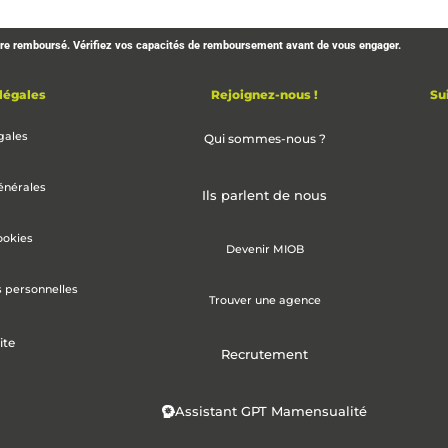
être remboursé. Vérifiez vos capacités de remboursement avant de vous engager.
légales
Rejoignez-nous !
Su
gales
Qui sommes-nous ?
énérales
Ils parlent de nous
ookies
Devenir MIOB
s personnelles
Trouver une agence
ite
Recrutement
Assistant GPT Mamensualité