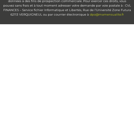
données à des fins de prospection commerciale. Pour exercer ces droits, vous
pouvez sans frais et à tout moment adresser votre demande par voie postale à : CVL
FINANCES – Service fichier Informatique et Libertés, Rue de l’Université Zone Futura
62113 VERQUIGNEUL ou par courrier électronique à
dpo@mamensualite.fr