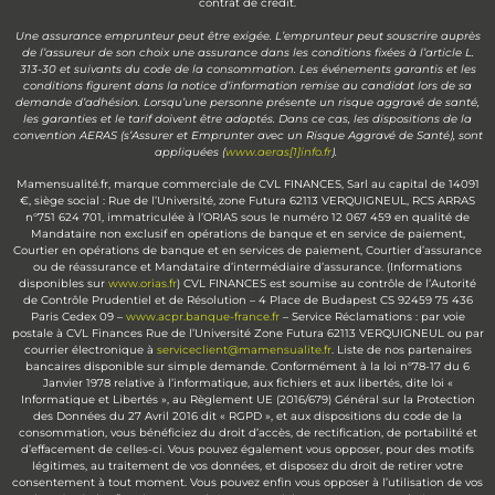
contrat de crédit.
Une assurance emprunteur peut être exigée. L’emprunteur peut souscrire auprès
de l’assureur de son choix une assurance dans les conditions fixées à l’article L.
313-30 et suivants du code de la consommation. Les événements garantis et les
conditions figurent dans la notice d’information remise au candidat lors de sa
demande d’adhésion. Lorsqu’une personne présente un risque aggravé de santé,
les garanties et le tarif doivent être adaptés. Dans ce cas, les dispositions de la
convention AERAS (s’Assurer et Emprunter avec un Risque Aggravé de Santé), sont
appliquées (
www.aeras[1]info.fr
).
Mamensualité.fr, marque commerciale de CVL FINANCES, Sarl au capital de 14091
€, siège social : Rue de l’Université, zone Futura 62113 VERQUIGNEUL, RCS ARRAS
n°751 624 701, immatriculée à l’ORIAS sous le numéro 12 067 459 en qualité de
Mandataire non exclusif en opérations de banque et en service de paiement,
Courtier en opérations de banque et en services de paiement, Courtier d’assurance
ou de réassurance et Mandataire d’intermédiaire d’assurance. (Informations
disponibles sur
www.orias.fr
) CVL FINANCES est soumise au contrôle de l’Autorité
de Contrôle Prudentiel et de Résolution – 4 Place de Budapest CS 92459 75 436
Paris Cedex 09 –
www.acpr.banque-france.fr
– Service Réclamations : par voie
postale à CVL Finances Rue de l’Université Zone Futura 62113 VERQUIGNEUL ou par
courrier électronique à
serviceclient@mamensualite.fr
. Liste de nos partenaires
bancaires disponible sur simple demande. Conformément à la loi n°78-17 du 6
Janvier 1978 relative à l’informatique, aux fichiers et aux libertés, dite loi «
Informatique et Libertés », au Règlement UE (2016/679) Général sur la Protection
des Données du 27 Avril 2016 dit « RGPD », et aux dispositions du code de la
consommation, vous bénéficiez du droit d’accès, de rectification, de portabilité et
d’effacement de celles-ci. Vous pouvez également vous opposer, pour des motifs
légitimes, au traitement de vos données, et disposez du droit de retirer votre
consentement à tout moment. Vous pouvez enfin vous opposer à l’utilisation de vos