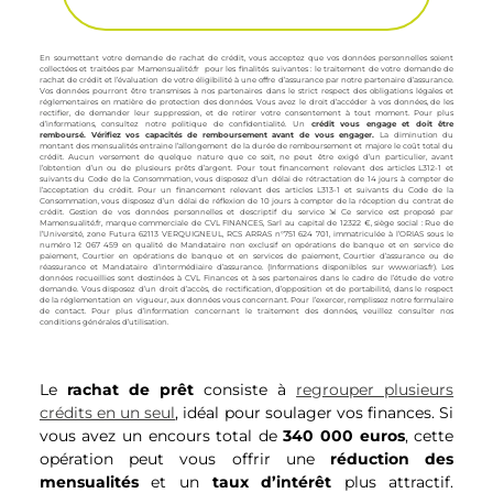
En soumettant votre demande de rachat de crédit, vous acceptez que vos données personnelles soient
collectées et traitées par Mamensualité.fr pour les finalités suivantes : le traitement de votre demande de
rachat de crédit et l’évaluation de votre éligibilité à une offre d’assurance par notre partenaire d’assurance.
Vos données pourront être transmises à nos partenaires dans le strict respect des obligations légales et
réglementaires en matière de protection des données. Vous avez le droit d’accéder à vos données, de les
rectifier, de demander leur suppression, et de retirer votre consentement à tout moment. Pour plus
d’informations, consultez notre politique de confidentialité. Un
crédit vous engage et doit être
remboursé. Vérifiez vos capacités de remboursement avant de vous engager.
La diminution du
montant des mensualités entraine l’allongement de la durée de remboursement et majore le coût total du
crédit. Aucun versement de quelque nature que ce soit, ne peut être exigé d’un particulier, avant
l’obtention d’un ou de plusieurs prêts d’argent. Pour tout financement relevant des articles L312-1 et
suivants du Code de la Consommation, vous disposez d’un délai de rétractation de 14 jours à compter de
l’acceptation du crédit. Pour un financement relevant des articles L313-1 et suivants du Code de la
Consommation, vous disposez d’un délai de réflexion de 10 jours à compter de la réception du contrat de
crédit. Gestion de vos données personnelles et descriptif du service ⇲ Ce service est proposé par
Mamensualité.fr, marque commerciale de CVL FINANCES, Sarl au capital de 12322 €, siège social : Rue de
l’Université, zone Futura 62113 VERQUIGNEUL, RCS ARRAS n°751 624 701, immatriculée à l’ORIAS sous le
numéro 12 067 459 en qualité de Mandataire non exclusif en opérations de banque et en service de
paiement, Courtier en opérations de banque et en services de paiement, Courtier d’assurance ou de
réassurance et Mandataire d’intermédiaire d’assurance. (Informations disponibles sur
www.orias.fr
). Les
données recueillies sont destinées à CVL Finances et à ses partenaires dans le cadre de l’étude de votre
demande. Vous disposez d’un droit d’accès, de rectification, d’opposition et de portabilité, dans le respect
de la réglementation en vigueur, aux données vous concernant. Pour l’exercer, remplissez notre
formulaire
de contact
. Pour plus d’information concernant le traitement des données, veuillez consulter nos
conditions générales d’utilisation.
Le
rachat de prêt
consiste à
regrouper plusieurs
crédits en un seul
, idéal pour soulager vos finances. Si
vous avez un encours total de
340 000 euros
, cette
opération peut vous offrir une
réduction des
mensualités
et un
taux d’intérêt
plus attractif.