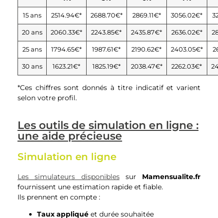
15 ans
2514.94€*
2688.70€*
2869.11€*
3056.02€*
3
20 ans
2060.33€*
2243.85€*
2435.87€*
2636.02€*
2
25 ans
1794.65€*
1987.61€*
2190.62€*
2403.05€*
2
30 ans
1623.21€*
1825.19€*
2038.47€*
2262.03€*
2
*Ces chiffres sont donnés à titre indicatif et varient
selon votre profil.
Les outils de simulation en ligne :
une aide précieuse
Simulation en ligne
Les simulateurs disponibles
sur
Mamensualite.fr
fournissent une estimation rapide et fiable.
Ils prennent en compte :
Taux appliqué
et durée souhaitée