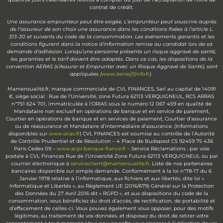
contrat de crédit.
Une assurance emprunteur peut être exigée. L’emprunteur peut souscrire auprès
de l’assureur de son choix une assurance dans les conditions fixées à l’article L.
313-30 et suivants du code de la consommation. Les événements garantis et les
conditions figurent dans la notice d’information remise au candidat lors de sa
demande d’adhésion. Lorsqu’une personne présente un risque aggravé de santé,
les garanties et le tarif doivent être adaptés. Dans ce cas, les dispositions de la
convention AERAS (s’Assurer et Emprunter avec un Risque Aggravé de Santé), sont
appliquées (
www.aeras[1]info.fr
).
Mamensualité.fr, marque commerciale de CVL FINANCES, Sarl au capital de 14091
€, siège social : Rue de l’Université, zone Futura 62113 VERQUIGNEUL, RCS ARRAS
n°751 624 701, immatriculée à l’ORIAS sous le numéro 12 067 459 en qualité de
Mandataire non exclusif en opérations de banque et en service de paiement,
Courtier en opérations de banque et en services de paiement, Courtier d’assurance
ou de réassurance et Mandataire d’intermédiaire d’assurance. (Informations
disponibles sur
www.orias.fr
) CVL FINANCES est soumise au contrôle de l’Autorité
de Contrôle Prudentiel et de Résolution – 4 Place de Budapest CS 92459 75 436
Paris Cedex 09 –
www.acpr.banque-france.fr
– Service Réclamations : par voie
postale à CVL Finances Rue de l’Université Zone Futura 62113 VERQUIGNEUL ou par
courrier électronique à
serviceclient@mamensualite.fr
. Liste de nos partenaires
bancaires disponible sur simple demande. Conformément à la loi n°78-17 du 6
Janvier 1978 relative à l’informatique, aux fichiers et aux libertés, dite loi «
Informatique et Libertés », au Règlement UE (2016/679) Général sur la Protection
des Données du 27 Avril 2016 dit « RGPD », et aux dispositions du code de la
consommation, vous bénéficiez du droit d’accès, de rectification, de portabilité et
d’effacement de celles-ci. Vous pouvez également vous opposer, pour des motifs
légitimes, au traitement de vos données, et disposez du droit de retirer votre