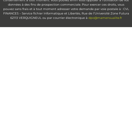
consentement à tout moment. Vous pouvez enfin vous opposer à l’utilisation de vos
données à des fins de prospection commerciale. Pour exercer ces droits, vous
pouvez sans frais et à tout moment adresser votre demande par voie postale à : CVL
FINANCES – Service fichier Informatique et Libertés, Rue de l’Université Zone Futura
62113 VERQUIGNEUL ou par courrier électronique à
dpo@mamensualite.fr