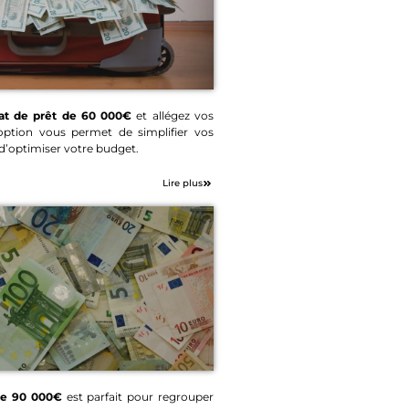
at de prêt de 60 000€
et allégez vos
option vous permet de simplifier vos
 de prêt 60 000€
’optimiser votre budget.
Lire plus
de 90 000€
est parfait pour regrouper