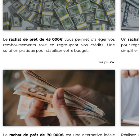
Le
rachat de prêt de 45 000€
vous permet d’alléger vos
Un
racha
remboursements tout en regroupant vos crédits. Une
pour regr
Rachat de prêt 45 000€
solution pratique pour stabiliser votre budget.
simplifier
Lire plus
Le
rachat de prêt de 70 000€
est une alternative idéale
Réalisez