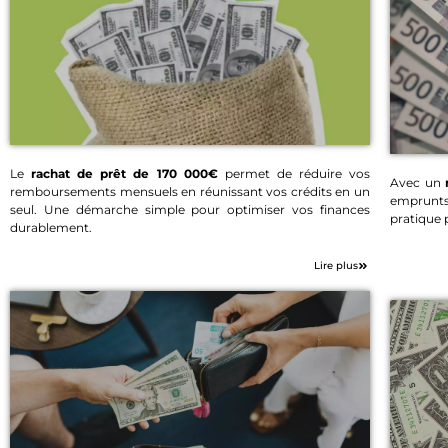
Le
rachat de prêt de 170 000€
permet de réduire vos
Avec un
remboursements mensuels en réunissant vos crédits en un
Rachat de prêt 170
emprunts
seul. Une démarche simple pour optimiser vos finances
pratique 
000€
durablement.
Lire plus