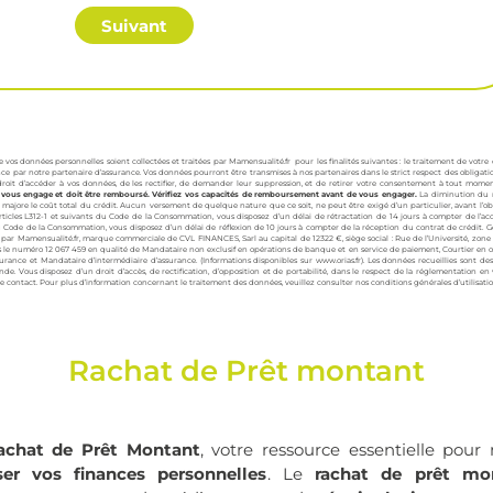
Suivant
s données personnelles soient collectées et traitées par Mamensualité.fr pour les finalités suivantes : le traitement de vot
rance par notre partenaire d’assurance. Vos données pourront être transmises à nos partenaires dans le strict respect des obligatio
roit d’accéder à vos données, de les rectifier, de demander leur suppression, et de retirer votre consentement à tout mome
 vous engage et doit être remboursé. Vérifiez vos capacités de remboursement avant de vous engager.
La diminution du
ajore le coût total du crédit. Aucun versement de quelque nature que ce soit, ne peut être exigé d’un particulier, avant l’o
rticles L312-1 et suivants du Code de la Consommation, vous disposez d’un délai de rétractation de 14 jours à compter de l’a
u Code de la Consommation, vous disposez d’un délai de réflexion de 10 jours à compter de la réception du contrat de crédit. G
 par Mamensualité.fr, marque commerciale de CVL FINANCES, Sarl au capital de 12322 €, siège social : Rue de l’Université, zone
e numéro 12 067 459 en qualité de Mandataire non exclusif en opérations de banque et en service de paiement, Courtier en o
urance et Mandataire d’intermédiaire d’assurance. (Informations disponibles sur
www.orias.fr
). Les données recueillies sont de
e. Vous disposez d’un droit d’accès, de rectification, d’opposition et de portabilité, dans le respect de la réglementation en
de contact
. Pour plus d’information concernant le traitement des données, veuillez consulter nos conditions générales d’utilisatio
Rachat de Prêt montant
achat de Prêt Montant
, votre ressource essentielle pour
ser vos finances personnelles
. Le
rachat de prêt mo