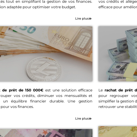
és tout en simplifiant la gestion de vos finances.
vos crédits et allé
Rachat de prêt 80 000€
Rachat
ion adaptée pour optimiser votre budget.
efficace pour amélior
Lire plus
t de prêt de 150 000€
est une solution efficace
Le
rachat de prêt 
rouper vos crédits, diminuer vos mensualités et
pour regrouper vos
Rachat de prêt 150
Rach
r un équilibre financier durable. Une gestion
simplifier la gestion
000€
e pour vos finances.
retrouver une stabilit
Lire plus