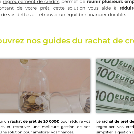
de
regroupement de crédits
, permet de
réunir plusieurs em
ontant de votre prêt,
cette solution
vous aide à
rédui
on de vos dettes et retrouver un équilibre financier durable.
uvrez nos guides du rachat de cr
ur un
rachat de prêt de 20 000€
pour réduire vos
Le
rachat de prêt d
tés et retrouver une meilleure gestion de vos
regrouper vos créd
Rachat de prêt 20 000€
Rachat
 Une solution pour améliorer vos finances.
simplifier la gestion