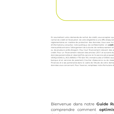
En soumettant votre demande de rachat de crédit, vous acceptez que vo
rachat de crédit et l’évaluation de votre éligibilité à une offre d’assu
réglementaires en matière de protection des données. Vous avez le d
d’informations, consultez notre politique de confidentialité. Un
crédit
mensualités entraine l’allongement de la durée de remboursement et m
ou de plusieurs prêts d’argent. Pour tout financement relevant des a
crédit. Pour un financement relevant des articles L313-1 et suivants d
données personnelles et descriptif du service ⇲ Ce service est proposé
VERQUIGNEUL, RCS ARRAS n°751 624 701, immatriculée à l’ORIAS sous l
banque et en services de paiement, Courtier d’assurance ou de réass
Finances et à ses partenaires dans le cadre de l’étude de votre demand
données vous concernant. Pour l’exercer, remplissez notre
formulaire 
Bienvenue dans notre
Guide R
comprendre comment
optimi