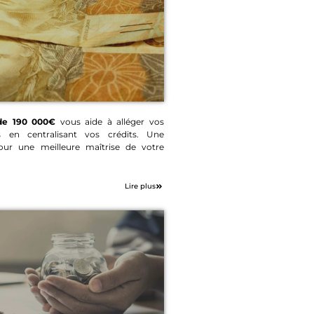
 de 190 000€
vous aide à alléger vos
s en centralisant vos crédits. Une
at de prêt 190
pour une meilleure maîtrise de votre
000€
Lire plus