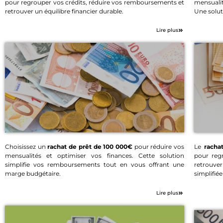
pour regrouper vos crédits, réduire vos remboursements et
mensualit
Rachat de prêt 70 000€
retrouver un équilibre financier durable.
Une solut
Lire plus
Choisissez un
rachat de prêt de 100 000€
pour réduire vos
Le
racha
mensualités et optimiser vos finances. Cette solution
pour reg
Rachat de prêt 100
simplifie vos remboursements tout en vous offrant une
retrouve
000€
marge budgétaire.
simplifié
Lire plus