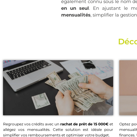
également connu sous le nom 
en un seul
. En ajustant le m
mensualités
, simplifier la gesti
Déco
Regroupez vos crédits avec un
rachat de prêt de 15 000€
et
Optez po
allégez vos mensualités. Cette solution est idéale pour
mensuali
Rachat de prêt 15 000€
simplifier vos remboursements et optimiser votre budget.
finances.