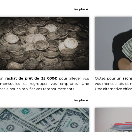
Lire plus
 un
rachat de prêt de 35 000€
pour alléger vos
Optez pour un
rach
 mensuelles et regrouper vos emprunts. Une
vos mensualités et 
Rachat de prêt 35 000€
Rachat
idéale pour simplifier vos remboursements.
Une alternative effic
Lire plus