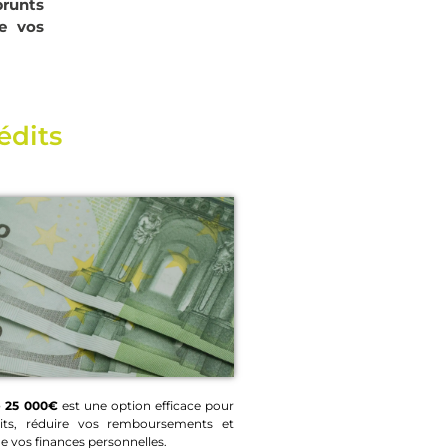
prunts
re vos
édits
e 25 000€
est une option efficace pour
its, réduire vos remboursements et
 de prêt 25 000€
 de vos finances personnelles.