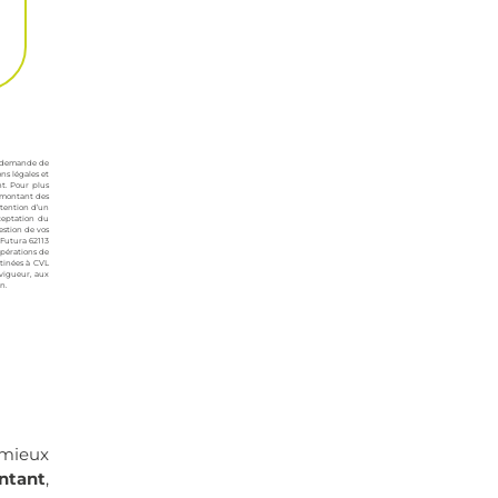
re demande de
ns légales et
nt. Pour plus
 montant des
btention d’un
cceptation du
estion de vos
 Futura 62113
pérations de
stinées à CVL
 vigueur, aux
n.
 mieux
ntant
,