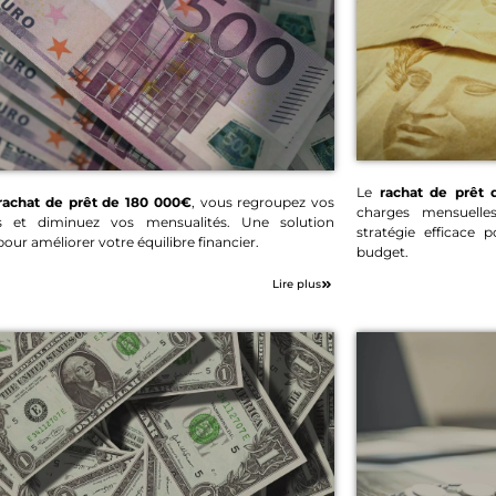
Le
rachat de prêt
rachat de prêt de 180 000€
, vous regroupez vos
charges mensuelle
 et diminuez vos mensualités. Une solution
Rach
Rachat de prêt 180
stratégie efficace 
pour améliorer votre équilibre financier.
budget.
000€
Lire plus