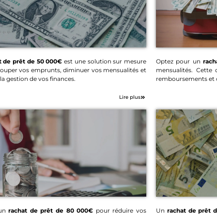
t de prêt de 50 000€
est une solution sur mesure
Optez pour un
rach
ouper vos emprunts, diminuer vos mensualités et
mensualités. Cette 
Rachat de prêt 50 000€
Rachat
 la gestion de vos finances.
remboursements et d
Lire plus
 un
rachat de prêt de 80 000€
pour réduire vos
Un
rachat de prêt 