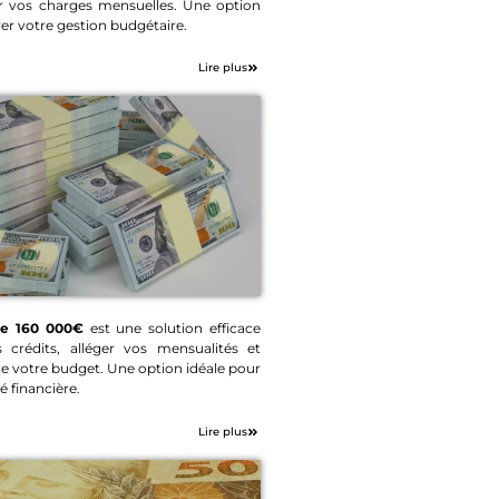
ger vos charges mensuelles. Une option
 de prêt 90 000€
er votre gestion budgétaire.
Lire plus
de 160 000€
est une solution efficace
 crédits, alléger vos mensualités et
at de prêt 160
 de votre budget. Une option idéale pour
000€
é financière.
Lire plus