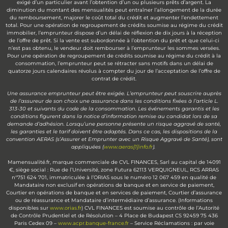
exigé d’un particulier avant l’obtention d’un ou plusieurs prêts d’argent. La
diminution du montant des mensualités peut entraîner l’allongement de la durée
du remboursement, majorer le coût total du crédit et augmenter l’endettement
total. Pour une opération de regroupement de crédits soumise au régime du crédit
immobilier, l’emprunteur dispose d’un délai de réflexion de dix jours à la réception
de l’offre de prêt. Si la vente est subordonnée à l’obtention du prêt et que celui-ci
n’est pas obtenu, le vendeur doit rembourser à l’emprunteur les sommes versées.
Pour une opération de regroupement de crédits soumise au régime du crédit à la
consommation, l’emprunteur peut se rétracter sans motifs dans un délai de
quatorze jours calendaires révolus à compter du jour de l’acceptation de l’offre de
contrat de crédit.
Une assurance emprunteur peut être exigée. L’emprunteur peut souscrire auprès
de l’assureur de son choix une assurance dans les conditions fixées à l’article L.
313-30 et suivants du code de la consommation. Les événements garantis et les
conditions figurent dans la notice d’information remise au candidat lors de sa
demande d’adhésion. Lorsqu’une personne présente un risque aggravé de santé,
les garanties et le tarif doivent être adaptés. Dans ce cas, les dispositions de la
convention AERAS (s’Assurer et Emprunter avec un Risque Aggravé de Santé), sont
appliquées (
www.aeras[1]info.fr
).
Mamensualité.fr, marque commerciale de CVL FINANCES, Sarl au capital de 14091
€, siège social : Rue de l’Université, zone Futura 62113 VERQUIGNEUL, RCS ARRAS
n°751 624 701, immatriculée à l’ORIAS sous le numéro 12 067 459 en qualité de
Mandataire non exclusif en opérations de banque et en service de paiement,
Courtier en opérations de banque et en services de paiement, Courtier d’assurance
ou de réassurance et Mandataire d’intermédiaire d’assurance. (Informations
disponibles sur
www.orias.fr
) CVL FINANCES est soumise au contrôle de l’Autorité
de Contrôle Prudentiel et de Résolution – 4 Place de Budapest CS 92459 75 436
Paris Cedex 09 –
www.acpr.banque-france.fr
– Service Réclamations : par voie