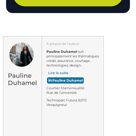
A propos de l’auteur
Pauline Duhamel
suit
principalement les thématiques
crédit, assurance, courtage,
technologies, design…
Lire la suite
Pauline
Pauline Duhamel
Duhamel
Courtier Mamensualité
Rue de l’université
Technoparc Futura, 62113
Verquigneul