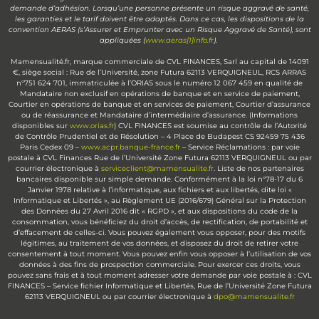
demande d’adhésion. Lorsqu’une personne présente un risque aggravé de santé,
les garanties et le tarif doivent être adaptés. Dans ce cas, les dispositions de la
convention AERAS (s’Assurer et Emprunter avec un Risque Aggravé de Santé), sont
appliquées (
www.aeras[1]info.fr
).
Mamensualité.fr, marque commerciale de CVL FINANCES, Sarl au capital de 14091
€, siège social : Rue de l’Université, zone Futura 62113 VERQUIGNEUL, RCS ARRAS
n°751 624 701, immatriculée à l’ORIAS sous le numéro 12 067 459 en qualité de
Mandataire non exclusif en opérations de banque et en service de paiement,
Courtier en opérations de banque et en services de paiement, Courtier d’assurance
ou de réassurance et Mandataire d’intermédiaire d’assurance. (Informations
disponibles sur
www.orias.fr
) CVL FINANCES est soumise au contrôle de l’Autorité
de Contrôle Prudentiel et de Résolution – 4 Place de Budapest CS 92459 75 436
Paris Cedex 09 –
www.acpr.banque-france.fr
– Service Réclamations : par voie
postale à CVL Finances Rue de l’Université Zone Futura 62113 VERQUIGNEUL ou par
courrier électronique à
serviceclient@mamensualite.fr
. Liste de nos partenaires
bancaires disponible sur simple demande. Conformément à la loi n°78-17 du 6
Janvier 1978 relative à l’informatique, aux fichiers et aux libertés, dite loi «
Informatique et Libertés », au Règlement UE (2016/679) Général sur la Protection
des Données du 27 Avril 2016 dit « RGPD », et aux dispositions du code de la
consommation, vous bénéficiez du droit d’accès, de rectification, de portabilité et
d’effacement de celles-ci. Vous pouvez également vous opposer, pour des motifs
légitimes, au traitement de vos données, et disposez du droit de retirer votre
consentement à tout moment. Vous pouvez enfin vous opposer à l’utilisation de vos
données à des fins de prospection commerciale. Pour exercer ces droits, vous
pouvez sans frais et à tout moment adresser votre demande par voie postale à : CVL
FINANCES – Service fichier Informatique et Libertés, Rue de l’Université Zone Futura
62113 VERQUIGNEUL ou par courrier électronique à
dpo@mamensualite.fr