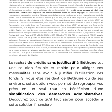
rachat de crédit et l’évaluation de votre éligibilité à une offre d’assurance par notre partenaire d’assurance.
Vos données pourront être transmises à nos partenaires dans le strict respect des obligations légales et
réglementaires en matière de protection des données. Vous avez le droit d’accéder à vos données, de les
rectifier, de demander leur suppression, et de retirer votre consentement à tout moment. Pour plus
d’informations, consultez notre politique de confidentialité. Un
crédit vous engage et doit être
remboursé. Vérifiez vos capacités de remboursement avant de vous engager.
La diminution du
montant des mensualités entraine l’allongement de la durée de remboursement et majore le coût total du
crédit. Aucun versement de quelque nature que ce soit, ne peut être exigé d’un particulier, avant
l’obtention d’un ou de plusieurs prêts d’argent. Pour tout financement relevant des articles L312-1 et
suivants du Code de la Consommation, vous disposez d’un délai de rétractation de 14 jours à compter de
l’acceptation du crédit. Pour un financement relevant des articles L313-1 et suivants du Code de la
Consommation, vous disposez d’un délai de réflexion de 10 jours à compter de la réception du contrat de
crédit. Gestion de vos données personnelles et descriptif du service ⇲ Ce service est proposé par
Mamensualité.fr, marque commerciale de CVL FINANCES, Sarl au capital de 12322 €, siège social : Rue de
l’Université, zone Futura 62113 VERQUIGNEUL, RCS ARRAS n°751 624 701, immatriculée à l’ORIAS sous le
numéro 12 067 459 en qualité de Mandataire non exclusif en opérations de banque et en service de
paiement, Courtier en opérations de banque et en services de paiement, Courtier d’assurance ou de
réassurance et Mandataire d’intermédiaire d’assurance. (Informations disponibles sur
www.orias.fr
). Les
données recueillies sont destinées à CVL Finances et à ses partenaires dans le cadre de l’étude de votre
demande. Vous disposez d’un droit d’accès, de rectification, d’opposition et de portabilité, dans le respect
de la réglementation en vigueur, aux données vous concernant. Pour l’exercer, remplissez notre
formulaire
de contact
. Pour plus d’information concernant le traitement des données, veuillez consulter nos
conditions générales d’utilisation.
Le
rachat de crédits
sans justificatif à
Béthune
est
une solution flexible et rapide pour alléger vos
mensualités sans avoir à justifier l’utilisation des
fonds. Si vous êtes résident de
Béthune
ou de ses
environs, cette option vous permet de regrouper vos
prêts en un seul tout en bénéficiant d’une
simplification des démarches administratives
.
Découvrez tout ce qu’il faut savoir pour accéder à
cette solution financière.