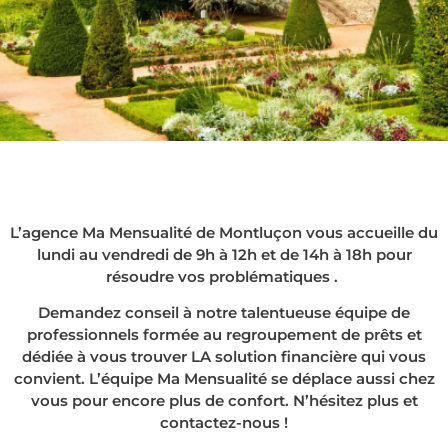
Le rachat de crédits
à Montluçon, en
agence ou chez vous
L’agence Ma Mensualité de Montluçon vous accueille du
!
lundi au vendredi de 9h à 12h et de 14h à 18h pour
résoudre vos problématiques .
Demandez conseil à notre talentueuse équipe de
professionnels formée au regroupement de prêts et
dédiée à vous trouver LA solution financière qui vous
convient. L’équipe Ma Mensualité se déplace aussi chez
vous pour encore plus de confort. N’hésitez plus et
contactez-nous !