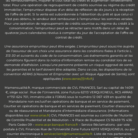
du remboursement, majorer le coût total du crédit et augmenter l’endettement
total. Pour une opération de regroupement de crédits soumise au régime du crédit
immobilier, l’emprunteur dispose d’un délai de réflexion de dix jours à la réception
de l’offre de prêt. Si la vente est subordonnée à l’obtention du prêt et que celui-ci
n’est pas obtenu, le vendeur doit rembourser à l’emprunteur les sommes versées.
Pour une opération de regroupement de crédits soumise au régime du crédit à la
consommation, l’emprunteur peut se rétracter sans motifs dans un délai de
quatorze jours calendaires révolus à compter du jour de l’acceptation de l’offre de
contrat de crédit.
Une assurance emprunteur peut être exigée. L’emprunteur peut souscrire auprès
de l’assureur de son choix une assurance dans les conditions fixées à l’article L.
313-30 et suivants du code de la consommation. Les événements garantis et les
conditions figurent dans la notice d’information remise au candidat lors de sa
demande d’adhésion. Lorsqu’une personne présente un risque aggravé de santé,
les garanties et le tarif doivent être adaptés. Dans ce cas, les dispositions de la
convention AERAS (s’Assurer et Emprunter avec un Risque Aggravé de Santé), sont
appliquées (
www.aeras[1]info.fr
).
Mamensualité.fr, marque commerciale de CVL FINANCES, Sarl au capital de 14091
€, siège social : Rue de l’Université, zone Futura 62113 VERQUIGNEUL, RCS ARRAS
n°751 624 701, immatriculée à l’ORIAS sous le numéro 12 067 459 en qualité de
Mandataire non exclusif en opérations de banque et en service de paiement,
Courtier en opérations de banque et en services de paiement, Courtier d’assurance
ou de réassurance et Mandataire d’intermédiaire d’assurance. (Informations
disponibles sur
www.orias.fr
) CVL FINANCES est soumise au contrôle de l’Autorité
de Contrôle Prudentiel et de Résolution – 4 Place de Budapest CS 92459 75 436
Paris Cedex 09 –
www.acpr.banque-france.fr
– Service Réclamations : par voie
postale à CVL Finances Rue de l’Université Zone Futura 62113 VERQUIGNEUL ou par
courrier électronique à
serviceclient@mamensualite.fr
. Liste de nos partenaires