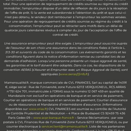
total. Pour une opération de regroupement de crédits soumise au régime du crédit
immobilier, l’emprunteur dispose d’un délai de réflexion de dix jours à la réception
de l’offre de prêt. Si la vente est subordonnée à l’obtention du prêt et que celui-ci
n’est pas obtenu, le vendeur doit rembourser à l’emprunteur les sommes versées.
Pour une opération de regroupement de crédits soumise au régime du crédit à la
consommation, l’emprunteur peut se rétracter sans motifs dans un délai de
quatorze jours calendaires révolus à compter du jour de l’acceptation de l’offre de
contrat de crédit.
Une assurance emprunteur peut être exigée. L’emprunteur peut souscrire auprès
de l’assureur de son choix une assurance dans les conditions fixées à l’article L.
313-30 et suivants du code de la consommation. Les événements garantis et les
conditions figurent dans la notice d’information remise au candidat lors de sa
demande d’adhésion. Lorsqu’une personne présente un risque aggravé de santé,
les garanties et le tarif doivent être adaptés. Dans ce cas, les dispositions de la
convention AERAS (s’Assurer et Emprunter avec un Risque Aggravé de Santé), sont
appliquées (
www.aeras[1]info.fr
).
Mamensualité.fr, marque commerciale de CVL FINANCES, Sarl au capital de 14091
€, siège social : Rue de l’Université, zone Futura 62113 VERQUIGNEUL, RCS ARRAS
n°751 624 701, immatriculée à l’ORIAS sous le numéro 12 067 459 en qualité de
Mandataire non exclusif en opérations de banque et en service de paiement,
Courtier en opérations de banque et en services de paiement, Courtier d’assurance
ou de réassurance et Mandataire d’intermédiaire d’assurance. (Informations
disponibles sur
www.orias.fr
) CVL FINANCES est soumise au contrôle de l’Autorité
de Contrôle Prudentiel et de Résolution – 4 Place de Budapest CS 92459 75 436
Paris Cedex 09 –
www.acpr.banque-france.fr
– Service Réclamations : par voie
postale à CVL Finances Rue de l’Université Zone Futura 62113 VERQUIGNEUL ou par
courrier électronique à
serviceclient@mamensualite.fr
. Liste de nos partenaires
bancaires disponible sur simple demande. Conformément à la loi n°78-17 du 6