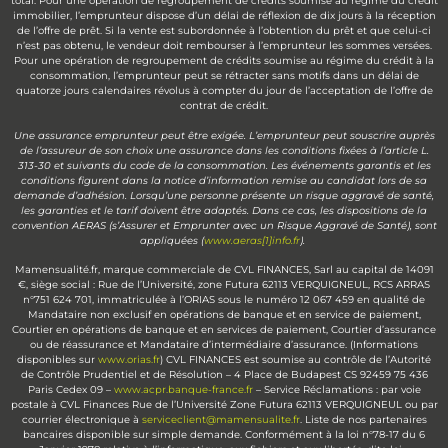
total. Pour une opération de regroupement de crédits soumise au régime du crédit
immobilier, l’emprunteur dispose d’un délai de réflexion de dix jours à la réception
de l’offre de prêt. Si la vente est subordonnée à l’obtention du prêt et que celui-ci
n’est pas obtenu, le vendeur doit rembourser à l’emprunteur les sommes versées.
Pour une opération de regroupement de crédits soumise au régime du crédit à la
consommation, l’emprunteur peut se rétracter sans motifs dans un délai de
quatorze jours calendaires révolus à compter du jour de l’acceptation de l’offre de
contrat de crédit.
Une assurance emprunteur peut être exigée. L’emprunteur peut souscrire auprès
de l’assureur de son choix une assurance dans les conditions fixées à l’article L.
313-30 et suivants du code de la consommation. Les événements garantis et les
conditions figurent dans la notice d’information remise au candidat lors de sa
demande d’adhésion. Lorsqu’une personne présente un risque aggravé de santé,
les garanties et le tarif doivent être adaptés. Dans ce cas, les dispositions de la
convention AERAS (s’Assurer et Emprunter avec un Risque Aggravé de Santé), sont
appliquées (
www.aeras[1]info.fr
).
Mamensualité.fr, marque commerciale de CVL FINANCES, Sarl au capital de 14091
€, siège social : Rue de l’Université, zone Futura 62113 VERQUIGNEUL, RCS ARRAS
n°751 624 701, immatriculée à l’ORIAS sous le numéro 12 067 459 en qualité de
Mandataire non exclusif en opérations de banque et en service de paiement,
Courtier en opérations de banque et en services de paiement, Courtier d’assurance
ou de réassurance et Mandataire d’intermédiaire d’assurance. (Informations
disponibles sur
www.orias.fr
) CVL FINANCES est soumise au contrôle de l’Autorité
de Contrôle Prudentiel et de Résolution – 4 Place de Budapest CS 92459 75 436
Paris Cedex 09 –
www.acpr.banque-france.fr
– Service Réclamations : par voie
postale à CVL Finances Rue de l’Université Zone Futura 62113 VERQUIGNEUL ou par
courrier électronique à
serviceclient@mamensualite.fr
. Liste de nos partenaires
bancaires disponible sur simple demande. Conformément à la loi n°78-17 du 6