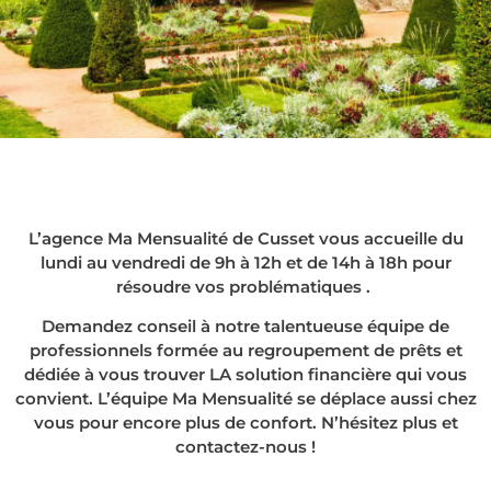
Le rachat de crédits
à Cusset, en agence
ou chez vous !
L’agence Ma Mensualité de Cusset vous accueille du
lundi au vendredi de 9h à 12h et de 14h à 18h pour
résoudre vos problématiques .
Demandez conseil à notre talentueuse équipe de
professionnels formée au regroupement de prêts et
dédiée à vous trouver LA solution financière qui vous
convient. L’équipe Ma Mensualité se déplace aussi chez
vous pour encore plus de confort. N’hésitez plus et
contactez-nous !