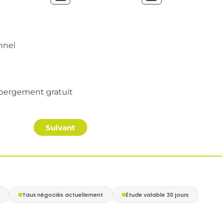
nnel
bergement gratuit
Suivant
Taux négociés actuellement
Étude valable 30 jours