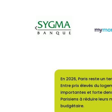
En 2026, Paris reste un te
Entre prix élevés du log
importantes et forte densi
Parisiens à réduire leurs 
budgétaire.