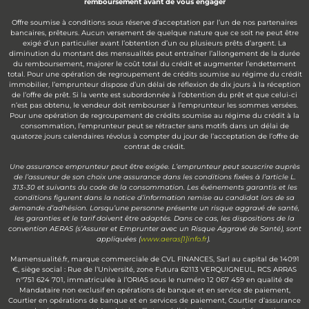
remboursement avant de vous engager
Offre soumise à conditions sous réserve d’acceptation par l’un de nos partenaires
bancaires, prêteurs. Aucun versement de quelque nature que ce soit ne peut être
exigé d’un particulier avant l’obtention d’un ou plusieurs prêts d’argent. La
diminution du montant des mensualités peut entraîner l’allongement de la durée
du remboursement, majorer le coût total du crédit et augmenter l’endettement
total. Pour une opération de regroupement de crédits soumise au régime du crédit
immobilier, l’emprunteur dispose d’un délai de réflexion de dix jours à la réception
de l’offre de prêt. Si la vente est subordonnée à l’obtention du prêt et que celui-ci
n’est pas obtenu, le vendeur doit rembourser à l’emprunteur les sommes versées.
Pour une opération de regroupement de crédits soumise au régime du crédit à la
consommation, l’emprunteur peut se rétracter sans motifs dans un délai de
quatorze jours calendaires révolus à compter du jour de l’acceptation de l’offre de
contrat de crédit.
Une assurance emprunteur peut être exigée. L’emprunteur peut souscrire auprès
de l’assureur de son choix une assurance dans les conditions fixées à l’article L.
313-30 et suivants du code de la consommation. Les événements garantis et les
conditions figurent dans la notice d’information remise au candidat lors de sa
demande d’adhésion. Lorsqu’une personne présente un risque aggravé de santé,
les garanties et le tarif doivent être adaptés. Dans ce cas, les dispositions de la
convention AERAS (s’Assurer et Emprunter avec un Risque Aggravé de Santé), sont
appliquées (
www.aeras[1]info.fr
).
Mamensualité.fr, marque commerciale de CVL FINANCES, Sarl au capital de 14091
€, siège social : Rue de l’Université, zone Futura 62113 VERQUIGNEUL, RCS ARRAS
n°751 624 701, immatriculée à l’ORIAS sous le numéro 12 067 459 en qualité de
Mandataire non exclusif en opérations de banque et en service de paiement,
Courtier en opérations de banque et en services de paiement, Courtier d’assurance