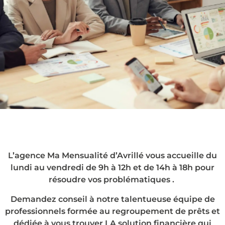
Le rachat de crédits
à Avrillé, en agence
ou chez vous !
L’agence Ma Mensualité d’Avrillé vous accueille du
lundi au vendredi de 9h à 12h et de 14h à 18h pour
résoudre vos problématiques .
Demandez conseil à notre talentueuse équipe de
professionnels formée au regroupement de prêts et
dédiée à vous trouver LA solution financière qui