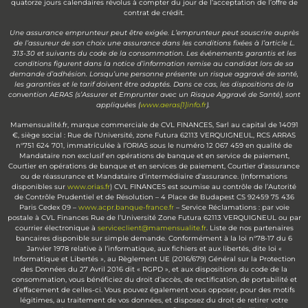
quatorze jours calendaires révolus à compter du jour de l’acceptation de l’offre de
contrat de crédit.
Une assurance emprunteur peut être exigée. L’emprunteur peut souscrire auprès
de l’assureur de son choix une assurance dans les conditions fixées à l’article L.
313-30 et suivants du code de la consommation. Les événements garantis et les
conditions figurent dans la notice d’information remise au candidat lors de sa
demande d’adhésion. Lorsqu’une personne présente un risque aggravé de santé,
les garanties et le tarif doivent être adaptés. Dans ce cas, les dispositions de la
convention AERAS (s’Assurer et Emprunter avec un Risque Aggravé de Santé), sont
appliquées (
www.aeras[1]info.fr
).
Mamensualité.fr, marque commerciale de CVL FINANCES, Sarl au capital de 14091
€, siège social : Rue de l’Université, zone Futura 62113 VERQUIGNEUL, RCS ARRAS
n°751 624 701, immatriculée à l’ORIAS sous le numéro 12 067 459 en qualité de
Mandataire non exclusif en opérations de banque et en service de paiement,
Courtier en opérations de banque et en services de paiement, Courtier d’assurance
ou de réassurance et Mandataire d’intermédiaire d’assurance. (Informations
disponibles sur
www.orias.fr
) CVL FINANCES est soumise au contrôle de l’Autorité
de Contrôle Prudentiel et de Résolution – 4 Place de Budapest CS 92459 75 436
Paris Cedex 09 –
www.acpr.banque-france.fr
– Service Réclamations : par voie
postale à CVL Finances Rue de l’Université Zone Futura 62113 VERQUIGNEUL ou par
courrier électronique à
serviceclient@mamensualite.fr
. Liste de nos partenaires
bancaires disponible sur simple demande. Conformément à la loi n°78-17 du 6
Janvier 1978 relative à l’informatique, aux fichiers et aux libertés, dite loi «
Informatique et Libertés », au Règlement UE (2016/679) Général sur la Protection
des Données du 27 Avril 2016 dit « RGPD », et aux dispositions du code de la
consommation, vous bénéficiez du droit d’accès, de rectification, de portabilité et
d’effacement de celles-ci. Vous pouvez également vous opposer, pour des motifs
légitimes, au traitement de vos données, et disposez du droit de retirer votre