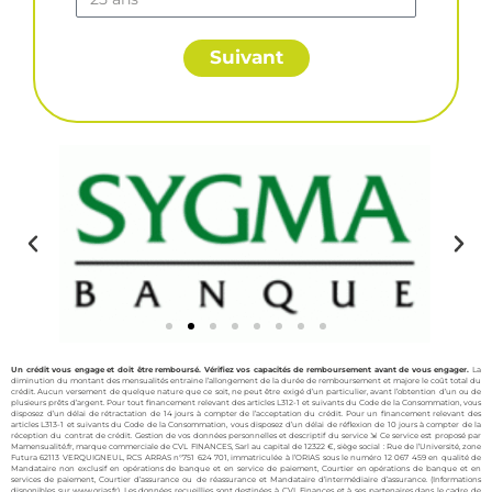
Suivant
Un crédit vous engage et doit être remboursé. Vérifiez vos capacités de remboursement avant de vous engager.
La
diminution du montant des mensualités entraine l’allongement de la durée de remboursement et majore le coût total du
crédit. Aucun versement de quelque nature que ce soit, ne peut être exigé d’un particulier, avant l’obtention d’un ou de
plusieurs prêts d’argent. Pour tout financement relevant des articles L312-1 et suivants du Code de la Consommation, vous
disposez d’un délai de rétractation de 14 jours à compter de l’acceptation du crédit. Pour un financement relevant des
articles L313-1 et suivants du Code de la Consommation, vous disposez d’un délai de réflexion de 10 jours à compter de la
réception du contrat de crédit. Gestion de vos données personnelles et descriptif du service ⇲ Ce service est proposé par
Mamensualité.fr, marque commerciale de CVL FINANCES, Sarl au capital de 12322 €, siège social : Rue de l’Université, zone
Futura 62113 VERQUIGNEUL, RCS ARRAS n°751 624 701, immatriculée à l’ORIAS sous le numéro 12 067 459 en qualité de
Mandataire non exclusif en opérations de banque et en service de paiement, Courtier en opérations de banque et en
services de paiement, Courtier d’assurance ou de réassurance et Mandataire d’intermédiaire d’assurance. (Informations
disponibles sur
www.orias.fr
). Les données recueillies sont destinées à CVL Finances et à ses partenaires dans le cadre de