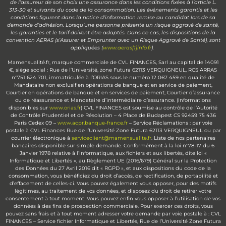
de l’assureur de son choix une assurance dans les conditions fixées à l’article L.
313-30 et suivants du code de la consommation. Les événements garantis et les
conditions figurent dans la notice d’information remise au candidat lors de sa
demande d’adhésion. Lorsqu’une personne présente un risque aggravé de santé,
les garanties et le tarif doivent être adaptés. Dans ce cas, les dispositions de la
convention AERAS (s’Assurer et Emprunter avec un Risque Aggravé de Santé), sont
appliquées (
www.aeras[1]info.fr
).
Mamensualité.fr, marque commerciale de CVL FINANCES, Sarl au capital de 14091
€, siège social : Rue de l’Université, zone Futura 62113 VERQUIGNEUL, RCS ARRAS
n°751 624 701, immatriculée à l’ORIAS sous le numéro 12 067 459 en qualité de
Mandataire non exclusif en opérations de banque et en service de paiement,
Courtier en opérations de banque et en services de paiement, Courtier d’assurance
ou de réassurance et Mandataire d’intermédiaire d’assurance. (Informations
disponibles sur
www.orias.fr
) CVL FINANCES est soumise au contrôle de l’Autorité
de Contrôle Prudentiel et de Résolution – 4 Place de Budapest CS 92459 75 436
Paris Cedex 09 –
www.acpr.banque-france.fr
– Service Réclamations : par voie
postale à CVL Finances Rue de l’Université Zone Futura 62113 VERQUIGNEUL ou par
courrier électronique à
serviceclient@mamensualite.fr
. Liste de nos partenaires
bancaires disponible sur simple demande. Conformément à la loi n°78-17 du 6
Janvier 1978 relative à l’informatique, aux fichiers et aux libertés, dite loi «
Informatique et Libertés », au Règlement UE (2016/679) Général sur la Protection
des Données du 27 Avril 2016 dit « RGPD », et aux dispositions du code de la
consommation, vous bénéficiez du droit d’accès, de rectification, de portabilité et
d’effacement de celles-ci. Vous pouvez également vous opposer, pour des motifs
légitimes, au traitement de vos données, et disposez du droit de retirer votre
consentement à tout moment. Vous pouvez enfin vous opposer à l’utilisation de vos
données à des fins de prospection commerciale. Pour exercer ces droits, vous
pouvez sans frais et à tout moment adresser votre demande par voie postale à : CVL
FINANCES – Service fichier Informatique et Libertés, Rue de l’Université Zone Futura