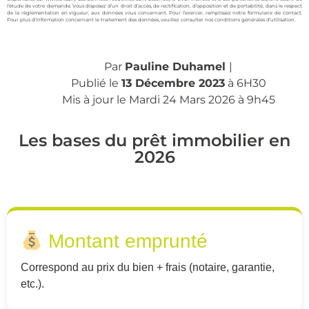
l’étude de votre demande. Vous disposez d’un droit d’accès, de rectification, d’opposition et de portabilité, dans le respect
de la réglementation en vigueur, aux données vous concernant. Pour l’exercer, remplissez notre
formulaire de contact
.
Pour plus d’information concernant le traitement des données, veuillez consulter nos conditions générales d’utilisation.
Par
Pauline Duhamel
|
Publié le
13 Décembre 2023
à 6H30
Mis à jour le Mardi 24 Mars 2026 à 9h45
Les bases du prêt immobilier en
2026
Montant emprunté
Correspond au prix du bien + frais (notaire, garantie,
etc.).