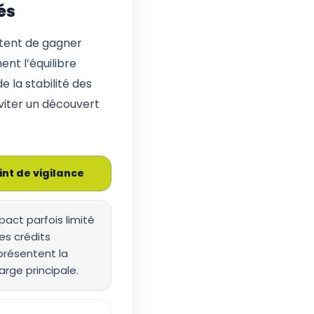
és
ttent de gagner
nt l’équilibre
 la stabilité des
éviter un découvert
int de vigilance
pact parfois limité
les crédits
présentent la
arge principale.