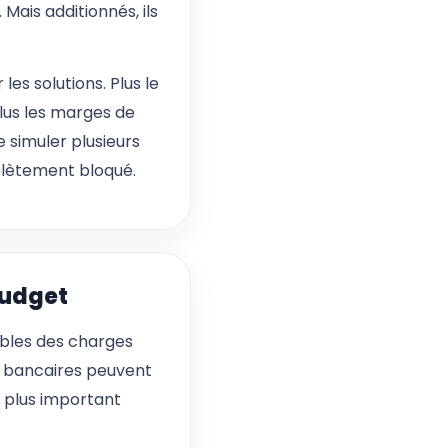
ais additionnés, ils
es solutions. Plus le
lus les marges de
 simuler plusieurs
plètement bloqué.
budget
iables des charges
is bancaires peuvent
r plus important