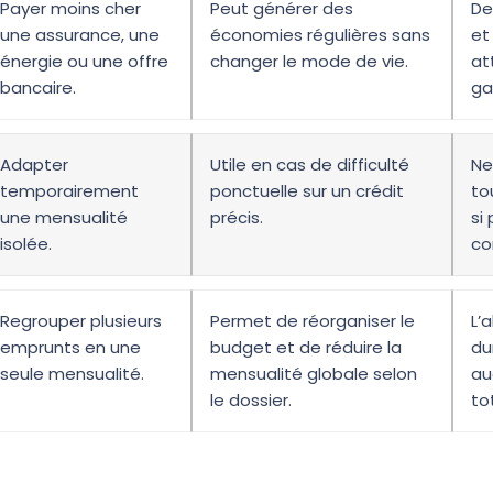
Payer moins cher
Peut générer des
De
une assurance, une
économies régulières sans
et
énergie ou une offre
changer le mode de vie.
at
bancaire.
ga
Adapter
Utile en cas de difficulté
Ne
temporairement
ponctuelle sur un crédit
to
une mensualité
précis.
si
isolée.
co
Regrouper plusieurs
Permet de réorganiser le
L’
emprunts en une
budget et de réduire la
du
seule mensualité.
mensualité globale selon
au
le dossier.
to