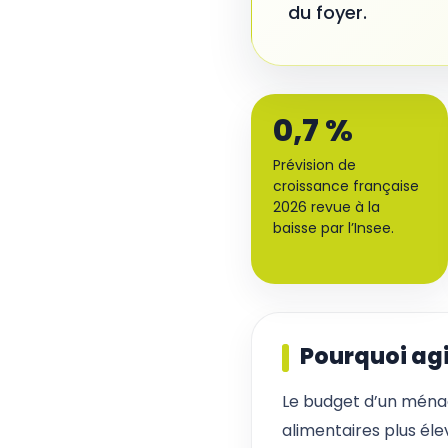
du foyer.
0,7 %
Prévision de
croissance française
2026 revue à la
baisse par l’Insee.
Pourquoi agi
Le budget d’un ména
alimentaires plus éle