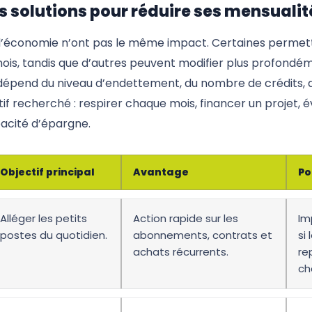
 solutions pour réduire ses mensualit
s d’économie n’ont pas le même impact. Certaines perme
ois, tandis que d’autres peuvent modifier plus profondéme
 dépend du niveau d’endettement, du nombre de crédits, de
tif recherché : respirer chaque mois, financer un projet, 
acité d’épargne.
Objectif principal
Avantage
Po
Alléger les petits
Action rapide sur les
Im
postes du quotidien.
abonnements, contrats et
si 
achats récurrents.
re
ch