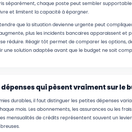
Pris séparément, chaque poste peut sembler supportable. M
vivre et limitent la capacité à épargner.
endre que la situation devienne urgente peut compliquer l
ugmente, plus les incidents bancaires apparaissent et p
se réduire. Réagir tôt permet de comparer les options, de
sir une solution adaptée avant que le budget ne soit com
es dépenses qui pèsent vraiment sur le 
ies durables, il faut distinguer les petites dépenses var
 chaque mois. Les abonnements, les assurances ou les fra
 les mensualités de crédits représentent souvent un levie
mbreuses.