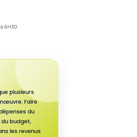
à 6H30
que plusieurs
anœuvre. Faire
 dépenses du
e du budget,
ans les revenus