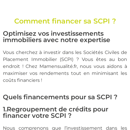
Réalisez votre
simulation gratuite
Comment financer sa SCPI ?
Pour obtenir un financement pour
Optimisez vos investissements
votre investissement SCPI !
immobiliers avec notre expertise
Simulation gratuite
Vous cherchez à investir dans les Sociétés Civiles de
Placement Immobilier (SCPI) ? Vous êtes au bon
endroit ! Chez Mamensualité.fr, nous vous aidons à
maximiser vos rendements tout en minimisant les
coûts financiers !
Quels financements pour sa SCPI ?
1.Regroupement de crédits pour
financer votre SCPI ?
Nous comprenons que l’investissement dans les