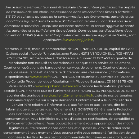
Une assurance emprunteur peut être exigée. L’emprunteur peut souscrire auprès
de l’assureur de son choix une assurance dans les conditions fixées à l’article L.
313-30 et suivants du code de la consommation. Les événements garantis et les
conditions figurent dans la notice d’information remise au candidat lors de sa
demande d’adhésion. Lorsqu’une personne présente un risque aggravé de santé,
les garanties et le tarif doivent être adaptés. Dans ce cas, les dispositions de la
convention AERAS (s’Assurer et Emprunter avec un Risque Aggravé de Santé), sont
appliquées (
www.aeras[1]info.fr
).
Mamensualité.fr, marque commerciale de CVL FINANCES, Sarl au capital de 14091
€, siège social : Rue de l’Université, zone Futura 62113 VERQUIGNEUL, RCS ARRAS
n°751 624 701, immatriculée à l’ORIAS sous le numéro 12 067 459 en qualité de
Mandataire non exclusif en opérations de banque et en service de paiement,
Courtier en opérations de banque et en services de paiement, Courtier d’assurance
ou de réassurance et Mandataire d’intermédiaire d’assurance. (Informations
disponibles sur
www.orias.fr
) CVL FINANCES est soumise au contrôle de l’Autorité
de Contrôle Prudentiel et de Résolution – 4 Place de Budapest CS 92459 75 436
Paris Cedex 09 –
www.acpr.banque-france.fr
– Service Réclamations : par voie
postale à CVL Finances Rue de l’Université Zone Futura 62113 VERQUIGNEUL ou par
courrier électronique à
serviceclient@mamensualite.fr
. Liste de nos partenaires
bancaires disponible sur simple demande. Conformément à la loi n°78-17 du 6
Janvier 1978 relative à l’informatique, aux fichiers et aux libertés, dite loi «
Informatique et Libertés », au Règlement UE (2016/679) Général sur la Protection
des Données du 27 Avril 2016 dit « RGPD », et aux dispositions du code de la
consommation, vous bénéficiez du droit d’accès, de rectification, de portabilité et
d’effacement de celles-ci. Vous pouvez également vous opposer, pour des motifs
légitimes, au traitement de vos données, et disposez du droit de retirer votre
consentement à tout moment. Vous pouvez enfin vous opposer à l’utilisation de vos
données à des fins de prospection commerciale. Pour exercer ces droits, vous