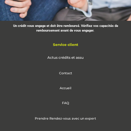
Un crédit vous engage et doit être remboursé. Vérifiez vos capacités de
Contactez-nous dès
remboursement avant de vous engager.
aujourd'hui pour
discuter de vos
Service client
besoins financier
Actus crédits et assu
Découvrez comment nous pouvons
vous aider à atteindre vos objectifs
Contact
d'investissement en SCPI. Votre
réussite est notre priorité !
Accueil
FAQ
Prendre Rendez-vous avec un expert