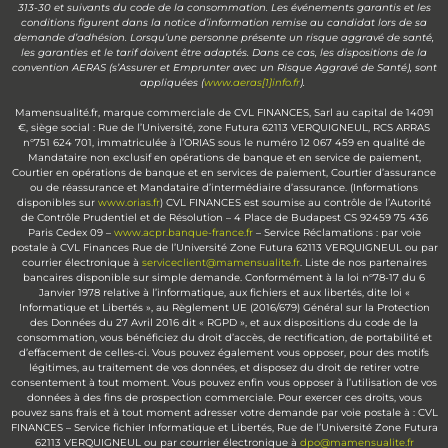
313-30 et suivants du code de la consommation. Les événements garantis et les
conditions figurent dans la notice d’information remise au candidat lors de sa
demande d’adhésion. Lorsqu’une personne présente un risque aggravé de santé,
les garanties et le tarif doivent être adaptés. Dans ce cas, les dispositions de la
convention AERAS (s’Assurer et Emprunter avec un Risque Aggravé de Santé), sont
appliquées (
www.aeras[1]info.fr
).
Mamensualité.fr, marque commerciale de CVL FINANCES, Sarl au capital de 14091
€, siège social : Rue de l’Université, zone Futura 62113 VERQUIGNEUL, RCS ARRAS
n°751 624 701, immatriculée à l’ORIAS sous le numéro 12 067 459 en qualité de
Mandataire non exclusif en opérations de banque et en service de paiement,
Courtier en opérations de banque et en services de paiement, Courtier d’assurance
ou de réassurance et Mandataire d’intermédiaire d’assurance. (Informations
disponibles sur
www.orias.fr
) CVL FINANCES est soumise au contrôle de l’Autorité
de Contrôle Prudentiel et de Résolution – 4 Place de Budapest CS 92459 75 436
Paris Cedex 09 –
www.acpr.banque-france.fr
– Service Réclamations : par voie
postale à CVL Finances Rue de l’Université Zone Futura 62113 VERQUIGNEUL ou par
courrier électronique à
serviceclient@mamensualite.fr
. Liste de nos partenaires
bancaires disponible sur simple demande. Conformément à la loi n°78-17 du 6
Janvier 1978 relative à l’informatique, aux fichiers et aux libertés, dite loi «
Informatique et Libertés », au Règlement UE (2016/679) Général sur la Protection
des Données du 27 Avril 2016 dit « RGPD », et aux dispositions du code de la
consommation, vous bénéficiez du droit d’accès, de rectification, de portabilité et
d’effacement de celles-ci. Vous pouvez également vous opposer, pour des motifs
légitimes, au traitement de vos données, et disposez du droit de retirer votre
consentement à tout moment. Vous pouvez enfin vous opposer à l’utilisation de vos
données à des fins de prospection commerciale. Pour exercer ces droits, vous
pouvez sans frais et à tout moment adresser votre demande par voie postale à : CVL
FINANCES – Service fichier Informatique et Libertés, Rue de l’Université Zone Futura
62113 VERQUIGNEUL ou par courrier électronique à
dpo@mamensualite.fr